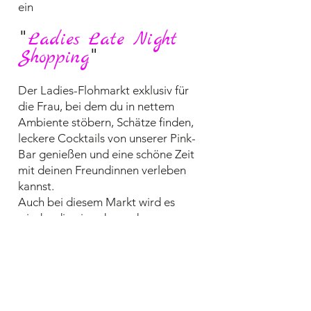
ein
"
Ladies Late Night
"
Shopping
Der Ladies-Flohmarkt exklusiv für
die Frau, bei dem du in nettem
Ambiente stöbern, Schätze finden,
leckere Cocktails von unserer Pink-
Bar genießen und eine schöne Zeit
mit deinen Freundinnen verleben
kannst.
Auch bei diesem Markt wird es
wieder die ein oder andere
Überraschung geben.
Ein Shoppingerlebnis, über das sich
Käuferin, Verkäuferin und die
Umwelt sicher gleichermaßen